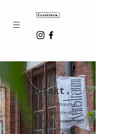
Kontakt.
Ihr wollt mehr Kunstraum. in
eurem Leben? Verständlich.
Abonniert unseren Newsletter,
der euch als erstes über